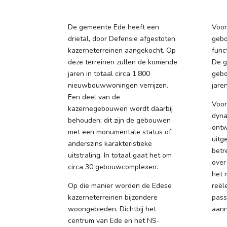
De gemeente Ede heeft een
Voor
drietal, door Defensie afgestoten
gebo
kazerneterreinen aangekocht. Op
func
deze terreinen zullen de komende
De g
jaren in totaal circa 1.800
gebo
nieuwbouwwoningen verrijzen.
jare
Een deel van de
Voor
kazernegebouwen wordt daarbij
dyna
behouden; dit zijn de gebouwen
ontw
met een monumentale status of
uitg
anderszins karakteristieke
betr
uitstraling. In totaal gaat het om
over
circa 30 gebouwcomplexen.
het 
Op die manier worden de Edese
reël
kazerneterreinen bijzondere
pass
woongebieden. Dichtbij het
aann
centrum van Ede en het NS-